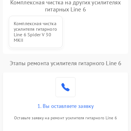
Неисправность дисплея
Комплексная чистка на других усилителях
2000 ₽
Подробнее →
(если есть)
гитарных Line 6
Повреждение печатной
3000 ₽
Подробнее →
Комплексная чистка
платы
усилителя гитарного
Line 6 Spider V 30
Неисправность кнопок
MKII
500 ₽
Подробнее →
управления
Этапы ремонта усилителя гитарного Line 6
1. Вы оставляете заявку
Оставьте заявку на ремонт усилителя гитарного Line 6