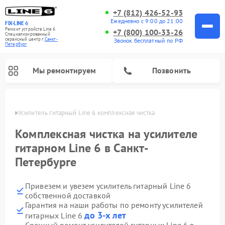
+7 (812) 426-52-93
Ежедневно с 9:00 до 21:00
FIX-LINE 6
Ремонт устройств Line 6
+7 (800) 100-33-26
Специализированный
cервисный центр г.
Санкт-
Звонок бесплатный по РФ
Петербург
Мы ремонтируем
Позвонить
бурге
Усилитель гитарный Line 6 комплексная чистка
Ремонт усилителей гитарных Line 6
Комплексная чистка на усилителе
гитарном Line 6 в Санкт-
Петербурге
Привезем и увезем усилитель гитарный Line 6
собственной доставкой
Гарантия на наши работы по ремонту усилителей
до 3-х лет
гитарных Line 6
Срочный ремонт усилителей гитарных Line 6 в