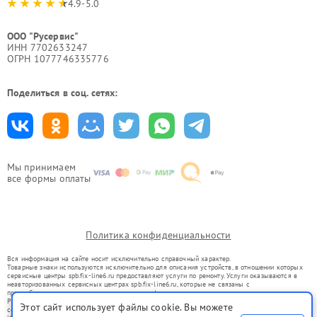
4.9-5.0
ООО "Русервис"
ИНН 7702633247
ОГРН 1077746335776
Поделиться в соц. сетях:
Мы принимаем
все формы оплаты
Политика конфиденциальности
Вся информация на сайте носит исключительно справочный характер.
Товарные знаки используются исключительно для описания устройств, в отношении которых
сервисные центры spb.fix-line6.ru предоставляют услуги по ремонту. Услуги оказываются в
неавторизованных сервисных центрах spb.fix-line6.ru, которые не связаны с
правообладателями товарных знаков или их официальными представителями.
Ремонт осуществляется для устройств, уже введенных в гражданский оборот в соответствии
Этот сайт использует файлы cookie. Вы можете
со статьей 1487 ГК РФ.