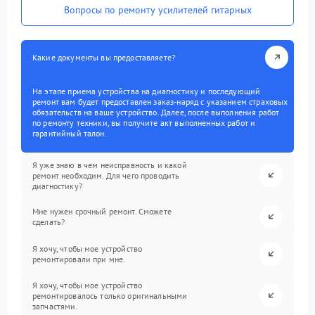
Вопросы по ремонту усилителей гитарных
Какие документы вы предоставляете?
На этапе приема устройства на диагностику и последующий
ремонт вам будет предоставлен заказ-наряд с указанием страховых
обязательств на ваше устройство. Далее, после выполнения работ
по ремонту техники, вы получите акт выполненных работ и
гарантийный талон.
Я уже знаю в чем неисправность и какой
ремонт необходим. Для чего проводить
диагностику?
Мне нужен срочный ремонт. Сможете
сделать?
Я хочу, чтобы мое устройство
ремонтировали при мне.
Я хочу, чтобы мое устройство
ремонтировалось только оригинальными
запчастями.