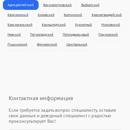
Адмиралтейский
Василеостровский
Выборгский
Калининский
Кировский
Колпинский
Красногвардейский
Красносельский
Кронштадтский
Курортный
Московский
Невский
Петроградский
Петродворцовый
Приморский
Пушкинский
Фрунзенский
Центральный
Контактная информация
Если требуется задать вопрос специалисту, оставьте
свои данные и дежурный специалист с радостью
проконсультирует Вас!