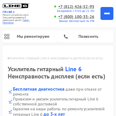
+7 (812) 426-52-93
Ежедневно с 9:00 до 21:00
FIX-LINE 6
Ремонт устройств Line 6
+7 (800) 100-33-26
Специализированный
cервисный центр г.
Санкт-
Звонок бесплатный по РФ
Петербург
Мы ремонтируем
Позвонить
бурге
Усилитель гитарный Line 6 неисправность дисплея (если есть)
Ремонт усилителей гитарных Line 6
Усилитель гитарный
Line 6
Неисправность дисплея (если есть)
Бесплатная диагностика
даже при отказе от
ремонта
Привезем и увезем усилитель гитарный Line 6
собственной доставкой
Гарантия на наши работы по ремонту усилителей
до 3-х лет
гитарных Line 6