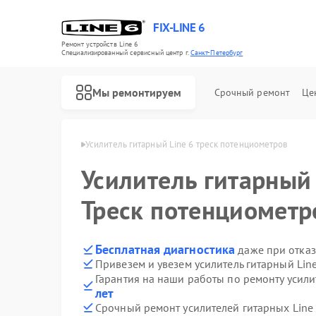
FIX-LINE 6
Ремонт устройств Line 6
Специализированный cервисный центр г.
Санкт-Петербург
Мы ремонтируем
Срочный ремонт
Це
Ремонт усилителей гитарных Line 6
 в Санкт-Петербурге
Усилитель гитарный Line 6 треск потенциометров
Усилитель гитарны
Треск потенциометр
Бесплатная диагностика
даже при отказ
Привезем и увезем усилитель гитарный Lin
Гарантия на наши работы по ремонту усили
лет
Срочный ремонт усилителей гитарных Line 