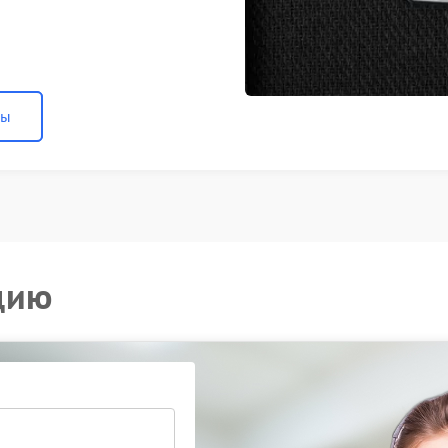
ны
цию