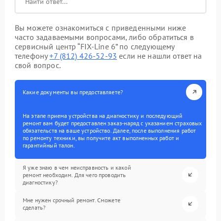
Вы можете ознакомиться с приведенными ниже
часто задаваемыми вопросами, либо обратиться в
сервисный центр “FIX-Line 6” по следующему
телефону
+7 (812) 426-52-93
если не нашли ответ на
свой вопрос.
Какие документы вы предоставляете?
На этапе приема устройства на диагностику и последующий
ремонт вам будет предоставлен заказ-наряд с указанием страховых
обязательств на ваше устройство. Далее, после выполнения работ
по ремонту техники, вы получите акт выполненных работ и
гарантийный талон.
Я уже знаю в чем неисправность и какой
ремонт необходим. Для чего проводить
диагностику?
Мне нужен срочный ремонт. Сможете
сделать?