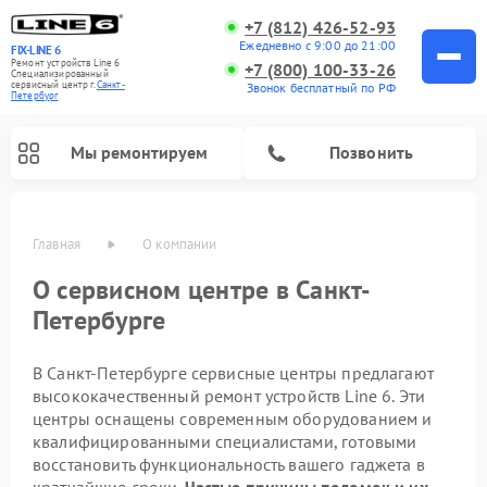
+7 (812) 426-52-93
Ежедневно с 9:00 до 21:00
FIX-LINE 6
Ремонт устройств Line 6
+7 (800) 100-33-26
Специализированный
cервисный центр г.
Санкт-
Звонок бесплатный по РФ
Петербург
Мы ремонтируем
Позвонить
Главная
О компании
Ремонт усилителей гитарных Line 6
О сервисном центре в Санкт-
Петербурге
В Санкт-Петербурге сервисные центры предлагают
высококачественный ремонт устройств Line 6. Эти
центры оснащены современным оборудованием и
квалифицированными специалистами, готовыми
восстановить функциональность вашего гаджета в
кратчайшие сроки.
Частые причины поломок и их