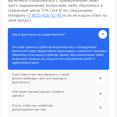
Вы можете ознакомиться с приведенными ниже
часто задаваемыми вопросами, либо обратиться в
сервисный центр “FIX-Line 6” по следующему
телефону
+7 (812) 426-52-93
если не нашли ответ на
свой вопрос.
Какие документы вы предоставляете?
На этапе приема устройства на диагностику и последующий
ремонт вам будет предоставлен заказ-наряд с указанием страховых
обязательств на ваше устройство. Далее, после выполнения работ
по ремонту техники, вы получите акт выполненных работ и
гарантийный талон.
Я уже знаю в чем неисправность и какой
ремонт необходим. Для чего проводить
диагностику?
Мне нужен срочный ремонт. Сможете
сделать?
Я хочу, чтобы мое устройство
ремонтировали при мне.