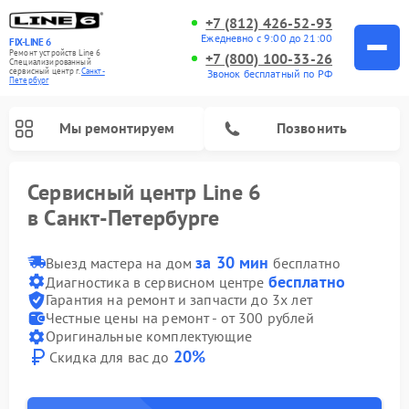
+7 (812) 426-52-93
Ежедневно с 9:00 до 21:00
FIX-LINE 6
Ремонт устройств Line 6
+7 (800) 100-33-26
Специализированный
cервисный центр г.
Санкт-
Звонок бесплатный по РФ
Петербург
Мы ремонтируем
Позвонить
Сервисный центр Line 6
в Санкт-Петербурге
Ремонт усилителей гитарных Line 6
за 30 мин
Выезд мастера на дом
бесплатно
бесплатно
Диагностика в сервисном центре
Гарантия на ремонт и запчасти до 3х лет
Честные цены на ремонт - от 300 рублей
Оригинальные комплектующие
20%
Скидка для вас до